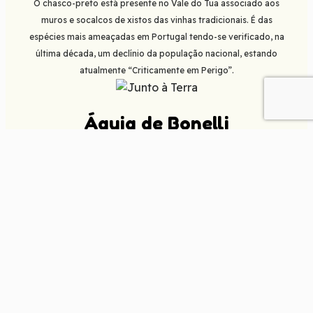
O chasco-preto está presente no Vale do Tua associado aos
muros e socalcos de xistos das vinhas tradicionais. É das
espécies mais ameaçadas em Portugal tendo-se verificado, na
última década, um declínio da população nacional, estando
atualmente “Criticamente em Perigo”.
Águia de Bonelli
A águia de Bonelli é uma ave de rapina de tamanho médio e
associada aos habitats rupícolas de vales encaixados, e o seu
estatuto de conservação é “Em Perigo”.
II.