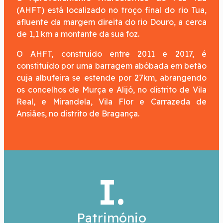
(AHFT) está localizado no troço final do rio Tua,
afluente da margem direita do rio Douro, a cerca
de 1,1 km a montante da sua foz.
O AHFT, construído entre 2011 e 2017, é
constituído por uma barragem abóbada em betão
cuja albufeira se estende por 27km, abrangendo
os concelhos de Murça e Alijó, no distrito de Vila
Real, e Mirandela, Vila Flor e Carrazeda de
Ansiães, no distrito de Bragança.
I.
Património